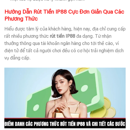
Hướng Dẫn Rút Tiền IP88 Cực Đơn Giản Qua Các
Phương Thức
Hiểu được tâm lý của khách hàng, hiện nay, địa chỉ cung cấp
rất nhiều phương thức
rút tiền IP88
đa dạng. Từ nhận
thưởng thông qua tài khoản ngân hàng cho tới thẻ cào, ví
điện tử để tất cả người chơi đều có cơ hội trải nghiệm dịch
vụ đẳng cấp.