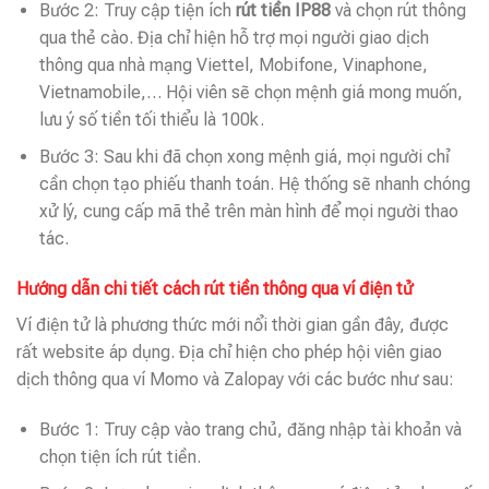
Bước 2: Truy cập tiện ích
rút tiền IP88
và chọn rút thông
qua thẻ cào. Địa chỉ hiện hỗ trợ mọi người giao dịch
thông qua nhà mạng Viettel, Mobifone, Vinaphone,
Vietnamobile,… Hội viên sẽ chọn mệnh giá mong muốn,
lưu ý số tiền tối thiểu là 100k.
Bước 3: Sau khi đã chọn xong mệnh giá, mọi người chỉ
cần chọn tạo phiếu thanh toán. Hệ thống sẽ nhanh chóng
xử lý, cung cấp mã thẻ trên màn hình để mọi người thao
tác.
Hướng dẫn chi tiết cách rút tiền thông qua ví điện tử
Ví điện tử là phương thức mới nổi thời gian gần đây, được
rất website áp dụng. Địa chỉ hiện cho phép hội viên giao
dịch thông qua ví Momo và Zalopay với các bước như sau:
Bước 1: Truy cập vào trang chủ, đăng nhập tài khoản và
chọn tiện ích rút tiền.