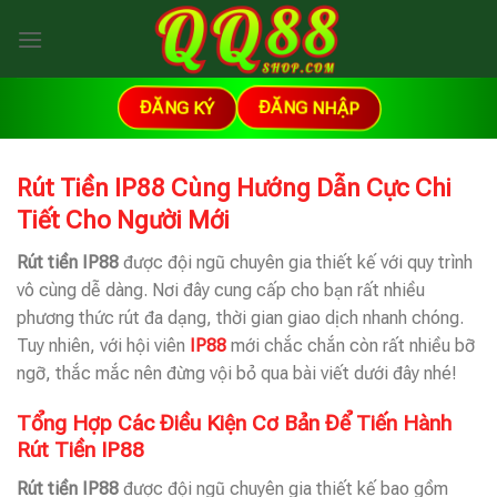
Skip
to
content
ĐĂNG NHẬP
ĐĂNG KÝ
Rút Tiền IP88 Cùng Hướng Dẫn Cực Chi
Tiết Cho Người Mới
Rút tiền IP88
được đội ngũ chuyên gia thiết kế với quy trình
vô cùng dễ dàng. Nơi đây cung cấp cho bạn rất nhiều
phương thức rút đa dạng, thời gian giao dịch nhanh chóng.
Tuy nhiên, với hội viên
IP88
mới chắc chắn còn rất nhiều bỡ
ngỡ, thắc mắc nên đừng vội bỏ qua bài viết dưới đây nhé!
Tổng Hợp Các Điều Kiện Cơ Bản Để Tiến Hành
Rút Tiền IP88
Rút tiền IP88
được đội ngũ chuyên gia thiết kế bao gồm