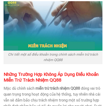
Chi tiết một số điều khoản trong chính sách miễn trừ trách
nhiệm QQ88
Những Trường Hợp Không Áp Dụng Điều Khoản
Miễn Trừ Trách Nhiệm QQ88
Mặc dù chính sách
miễn trừ trách nhiệm QQ88
đóng vai trò
quan trọng trong hoạt động của hệ thống, tuy nhiên nhà cái
vẫn sẽ đảm bảo chịu trách nhiệm trong một số trường hợp