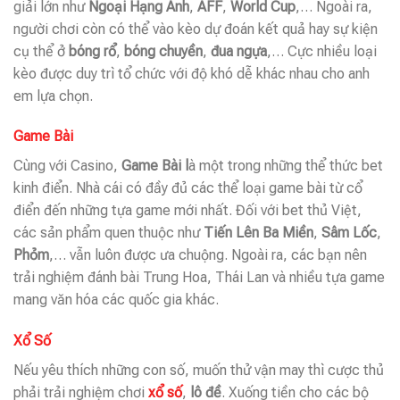
giải lớn như
Ngoại Hạng Anh
,
AFF
,
World Cup
,… Ngoài ra,
người chơi còn có thể vào kèo dự đoán kết quả hay sự kiện
cụ thể ở
bóng rổ
,
bóng chuyền
,
đua ngựa
,… Cực nhiều loại
kèo được duy trì tổ chức với độ khó dễ khác nhau cho anh
em lựa chọn.
Game Bài
Cùng với Casino,
Game Bài l
à một trong những thể thức bet
kinh điển. Nhà cái có đầy đủ các thể loại game bài từ cổ
điển đến những tựa game mới nhất. Đối với bet thủ Việt,
các sản phẩm quen thuộc như
Tiến Lên Ba Miền
,
Sâm Lốc
,
Phỏm
,… vẫn luôn được ưa chuộng. Ngoài ra, các bạn nên
trải nghiệm đánh bài Trung Hoa, Thái Lan và nhiều tựa game
mang văn hóa các quốc gia khác.
Xổ Số
Nếu yêu thích những con số, muốn thử vận may thì cược thủ
phải trải nghiệm chơi
xổ số
,
lô đề
. Xuống tiền cho các bộ