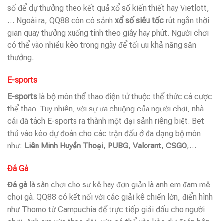
số để dự thưởng theo kết quả xổ số kiến thiết hay Vietlott,
… Ngoài ra, QQ88 còn có sảnh
xổ số siêu tốc
rút ngắn thời
gian quay thưởng xuống tính theo giây hay phút. Người chơi
có thể vào nhiều kèo trong ngày để tối ưu khả năng săn
thưởng.
E-sports
E-sports
là bộ môn thể thao điện tử thuộc thể thức cá cược
thể thao. Tuy nhiên, với sự ưa chuộng của người chơi, nhà
cái đã tách E-sports ra thành một đại sảnh riêng biệt. Bet
thủ vào kèo dự đoán cho các trận đấu ở đa dạng bộ môn
như:
Liên Minh Huyền Thoại
,
PUBG
,
Valorant
,
CSGO
,…
Đá Gà
Đá gà
là sân chơi cho sư kê hay đơn giản là anh em đam mê
chọi gà. QQ88 có kết nối với các giải kê chiến lớn, điển hình
như Thomo từ Campuchia để trực tiếp giải đấu cho người