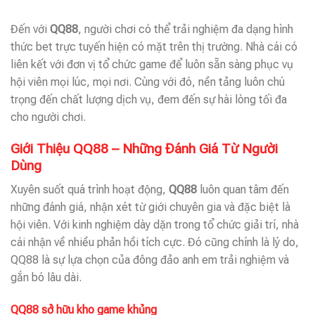
Đến với
QQ88
, người chơi có thể trải nghiệm đa dạng hình
thức bet trực tuyến hiện có mặt trên thị trường. Nhà cái có
liên kết với đơn vị tổ chức game để luôn sẵn sàng phục vụ
hội viên mọi lúc, mọi nơi. Cùng với đó, nền tảng luôn chú
trọng đến chất lượng dịch vụ, đem đến sự hài lòng tối đa
cho người chơi.
Giới Thiệu QQ88 – Những Đánh Giá Từ Người
Dùng
Xuyên suốt quá trình hoạt động,
QQ88
luôn quan tâm đến
những đánh giá, nhận xét từ giới chuyên gia và đặc biệt là
hội viên. Với kinh nghiệm dày dặn trong tổ chức giải trí, nhà
cái nhận về nhiều phản hồi tích cực. Đó cũng chính là lý do,
QQ88 là sự lựa chọn của đông đảo anh em trải nghiệm và
gắn bó lâu dài.
QQ88 sở hữu kho game khủng