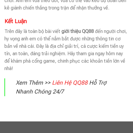
chơi. Anh em vừa theo dõi, vừa có thể vào kèo dự đoán bên
kê giành chiến thắng trong trận để nhận thưởng về.
Kết Luận
Trên đây là toàn bộ bài viết
giới thiệu QQ88
đến người chơi,
hy vọng anh em có thể nắm bắt được những thông tin cơ
bản về nhà cái. Đây là địa chỉ giải trí, cá cược kiếm tiền uy
tín, an toàn, đáng trải nghiệm. Hãy tham gia ngay hôm nay
để khám phá cổng game, chinh phục các khoản tiền lớn về
nhà!
Xem Thêm >>
Liên Hệ QQ88
Hỗ Trợ
Nhanh Chóng 24/7