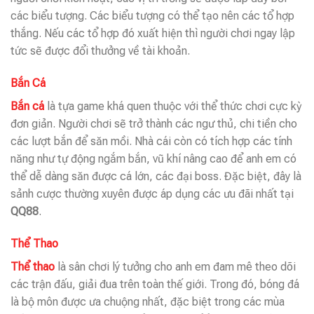
các biểu tượng. Các biểu tượng có thể tạo nên các tổ hợp
thắng. Nếu các tổ hợp đó xuất hiện thì người chơi ngay lập
tức sẽ được đổi thưởng về tài khoản.
Bắn Cá
Bắn cá
là tựa game khá quen thuộc với thể thức chơi cực kỳ
đơn giản. Người chơi sẽ trở thành các ngư thủ, chi tiền cho
các lượt bắn để săn mồi. Nhà cái còn có tích hợp các tính
năng như tự động ngắm bắn, vũ khí nâng cao để anh em có
thể dễ dàng săn được cá lớn, các đại boss. Đặc biệt, đây là
sảnh cược thường xuyên được áp dụng các ưu đãi nhất tại
QQ88
.
Thể Thao
Thể thao
là sân chơi lý tưởng cho anh em đam mê theo dõi
các trận đấu, giải đua trên toàn thế giới. Trong đó, bóng đá
là bộ môn được ưa chuộng nhất, đặc biệt trong các mùa